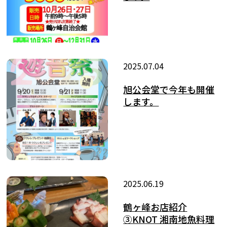
2025.07.04
旭公会堂で今年も開催
します。
2025.06.19
鶴ヶ峰お店紹介
③KNOT 湘南地魚料理