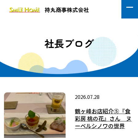
持丸商事株式会社
社長ブログ
2026.07.28
鶴ヶ峰お店紹介⑤『食
彩房 桃の花』さん ヌ
ーベルシノワの世界