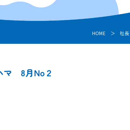
HOME
社長
マ 8月No２