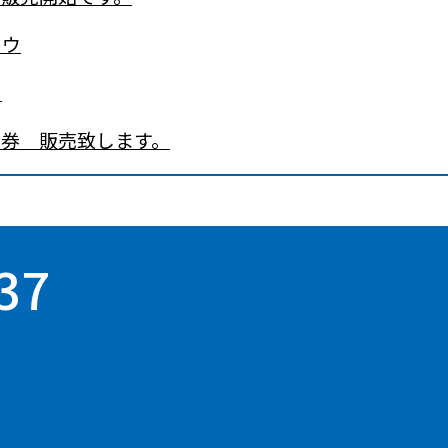
クウ
！
品券 販売致します。
37